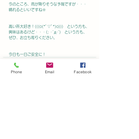
今のところ、雨が降りそうな予報ですが・・・
晴れるといいですね🌞
高い所大好き！(((o(*ﾟ▽ﾟ*)o)))　という方も、
興味はあるけど・・・(; ･`д･´)　という方も、
ぜひ、お立ち寄りください。
今日も一日ご安全に！
Phone
Email
Facebook
コメント
0.0 / 5（0）
コメントと評価...